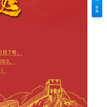
·
客
服